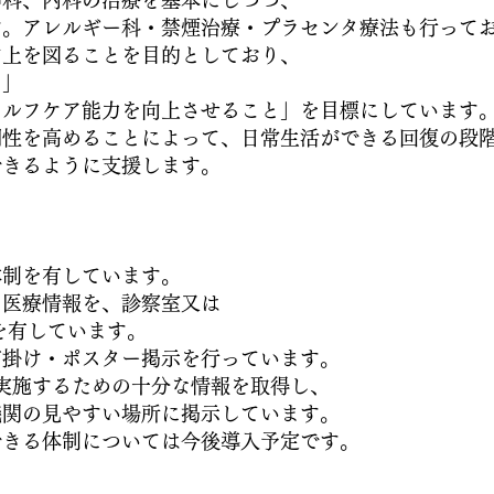
神科、内科の治療を基本にしつつ、
す。アレルギー科・禁煙治療・プラセンタ療法も行って
向上を図ることを目的としており、
と」
セルフケア能力を向上させること」を目標にしています
調性を高めることによって、日常生活ができる回復の段
できるように支援します。
。
体制を有しています。
た医療情報を、診察室又は
を有しています。
声掛け・ポスター掲示を行っています。
実施するための十分な情報を取得し、
機関の見やすい場所に掲示しています。
できる体制については今後導入予定です。