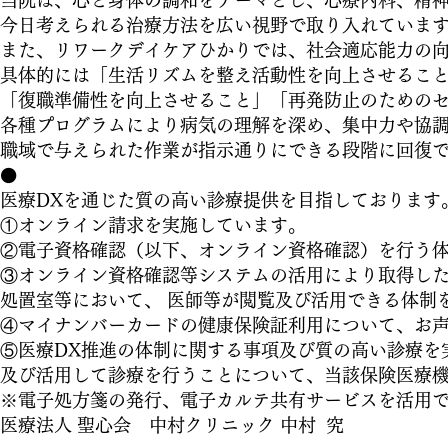
当院は、心と身体の調和をテーマとし、心療内科、精
今日考えられる治療方法を広い視野で取り入れていま
また、リワークデイケアひかりでは、社会適応能力の
具体的には「生活リズムを整え活動性を向上させるこ
「復職準備性を向上させること」「再発防止のための
各種プログラムにより病気の理解を深め、集中力や協
職域で与えられた作業が指示通りにできる段階に回復
⚫️
医療DXを通じた質の高い診療提供を目指しております
①オンライン請求を実施しています。
②電子資格確認（以下、オンライン資格確認）を行う
③オンライン資格確認等システムの活用により取得し
処置室等において、 医師等が閲覧及び活用できる体制
④マイナンバーカードの健康保険証利用について、お
⑤医療DX推進の体制に関する事項及び質の高い診療を
及び活用して診療を行うことについて、当該保険医療
※電子処方箋の発行、電子カルテ共有サービスを活用
医療法人 聖心会 中村クリニック 中村 究